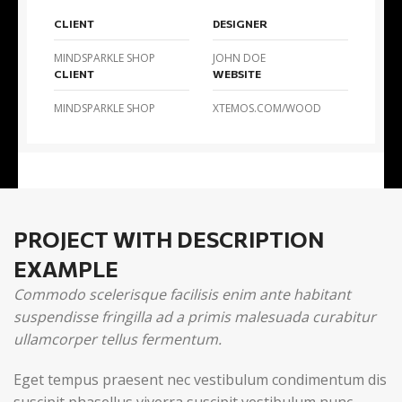
CLIENT
DESIGNER
MINDSPARKLE SHOP
JOHN DOE
CLIENT
WEBSITE
MINDSPARKLE SHOP
XTEMOS.COM/WOOD
PROJECT WITH DESCRIPTION
EXAMPLE
Commodo scelerisque facilisis enim ante habitant
suspendisse fringilla ad a primis malesuada curabitur
ullamcorper tellus fermentum.
Eget tempus praesent nec vestibulum condimentum dis