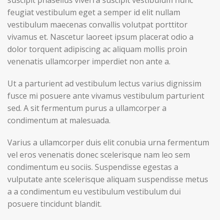
suscipit phasellus viverra suscipit vestibulum nunc
feugiat vestibulum eget a semper id elit nullam
vestibulum maecenas convallis volutpat porttitor
vivamus et. Nascetur laoreet ipsum placerat odio a
dolor torquent adipiscing ac aliquam mollis proin
venenatis ullamcorper imperdiet non ante a.
Ut a parturient ad vestibulum lectus varius dignissim
fusce mi posuere ante vivamus vestibulum parturient
sed. A sit fermentum purus a ullamcorper a
condimentum at malesuada.
Varius a ullamcorper duis elit conubia urna fermentum
vel eros venenatis donec scelerisque nam leo sem
condimentum eu sociis. Suspendisse egestas a
vulputate ante scelerisque aliquam suspendisse metus
a a condimentum eu vestibulum vestibulum dui
posuere tincidunt blandit.